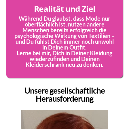
Realität und Ziel
Während Du glaubst, dass Mode nur
oberflächlich ist, nutzen andere
Menschen bereits erfolgreich die
psychologische Wirkung von Textilien –
und Du fühlst Dich immer noch unwohl
in Deinem Outfit.
Lerne bei mir, Dich in Deiner Kleidung
wiederzufinden und Deinen
Kleiderschrank neu zu denken.
Unsere gesellschaftliche
Herausforderung